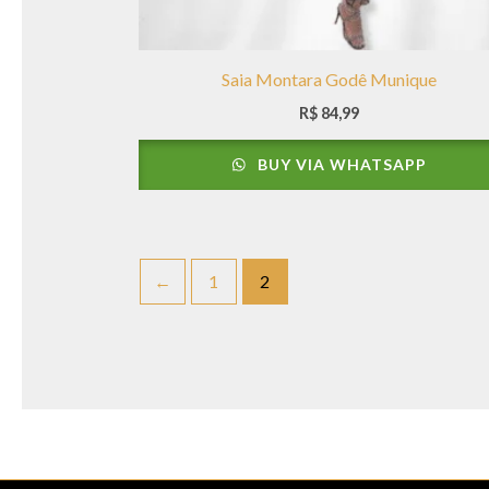
Saia Montara Godê Munique
R$
84,99
BUY VIA WHATSAPP
←
1
2