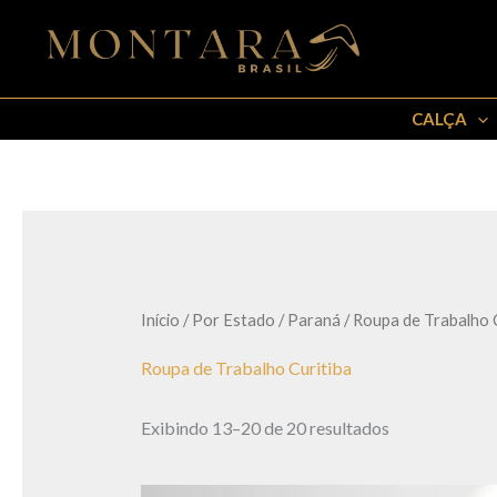
Ir
para
o
conteúdo
CALÇA
Início
/
Por Estado
/
Paraná
/
Roupa de Trabalho C
Roupa de Trabalho Curitiba
Exibindo 13–20 de 20 resultados