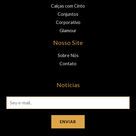
Calças com Cinto
Conjuntos
Corporativo
Glamour
Nosso Site
Sobre Nós
Contato
Notícias
E
m
a
ENVIAR
i
l