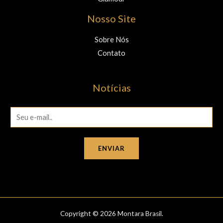
Nosso Site
Sobre Nós
Contato
Notícias
E
m
a
ENVIAR
i
l
*
Copyright © 2026 Montara Brasil.