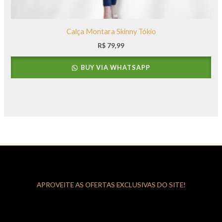
Calça Montara Skinny Tókio
R$
79,99
BUY VIA WHATSAPP
APROVEITE AS OFERTAS EXCLUSIVAS DO SITE!