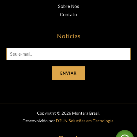
Sobre Nós
Contato
Notícias
E
m
a
ENVIAR
i
l
*
Copyright © 2026 Montara Brasil.
Desenvolvido por
D2UN Soluções em Tecnologia
.