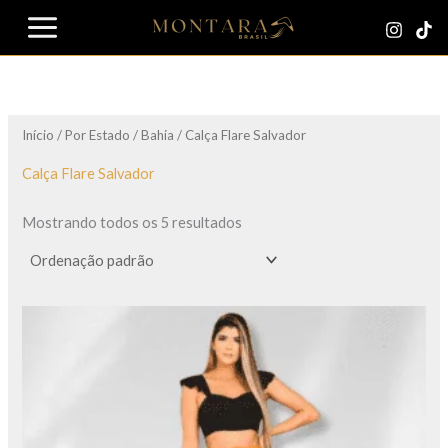
Ir
para
o
conteúdo
Início
/
Por Estado
/
Bahia
/ Calça Flare Salvador
Calça Flare Salvador
Mostrando todos os 5 resultados