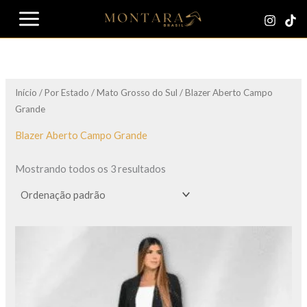
Ir
para
o
conteúdo
Início
/
Por Estado
/
Mato Grosso do Sul
/ Blazer Aberto Campo
Grande
Blazer Aberto Campo Grande
Mostrando todos os 3 resultados