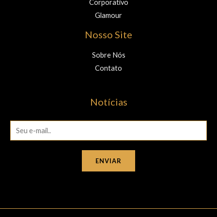
Corporativo
Glamour
Nosso Site
Sobre Nós
Contato
Notícias
E
m
a
ENVIAR
i
l
*