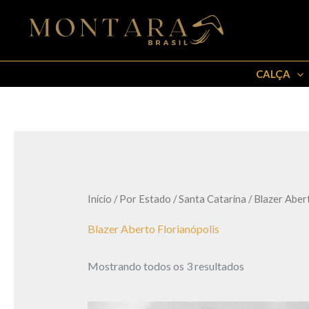
Ir
para
o
conteúdo
CALÇA
Início
/
Por Estado
/
Santa Catarina
/ Blazer Aber
Blazer Aberto Florianópolis
Mostrando todos os 3 resultados