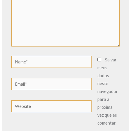
Name*
Salvar
meus
dados
Email*
neste
navegador
para a
Website
próxima
vez que eu
comentar.