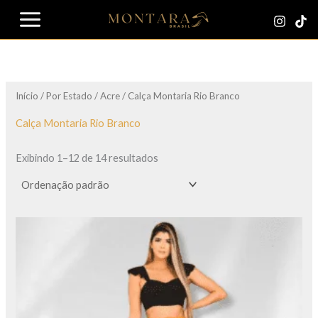
Ir
para
o
conteúdo
Início
/
Por Estado
/
Acre
/ Calça Montaria Rio Branco
Calça Montaria Rio Branco
Exibindo 1–12 de 14 resultados