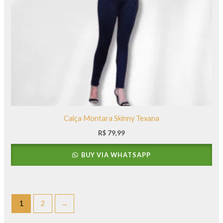
Calça Montara Skinny Texana
R$
79,99
BUY VIA WHATSAPP
1
2
→