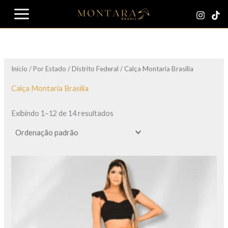
Ir
para
o
conteúdo
Início
/
Por Estado
/
Distrito Federal
/ Calça Montaria Brasília
Calça Montaria Brasília
Exibindo 1–12 de 14 resultados