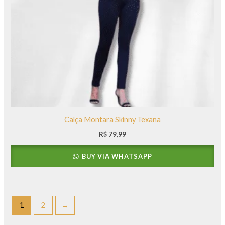
Calça Montara Skinny Texana
R$
79,99
BUY VIA WHATSAPP
1
2
→