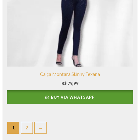
Calça Montara Skinny Texana
R$
79,99
BUY VIA WHATSAPP
1
2
→