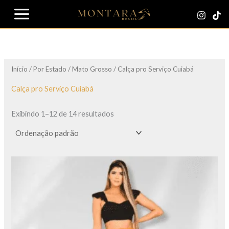
Ir
para
o
conteúdo
Início
/
Por Estado
/
Mato Grosso
/ Calça pro Serviço Cuiabá
Calça pro Serviço Cuiabá
Exibindo 1–12 de 14 resultados