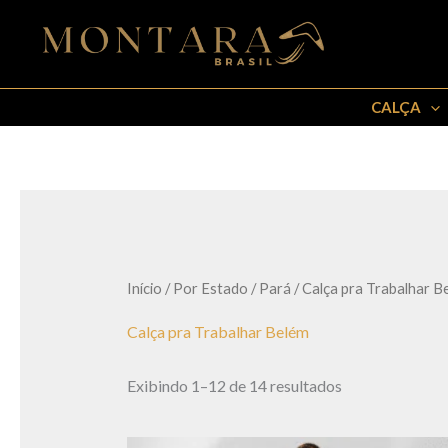
Ir
para
o
conteúdo
CALÇA
Início
/
Por Estado
/
Pará
/ Calça pra Trabalhar B
Calça pra Trabalhar Belém
Exibindo 1–12 de 14 resultados