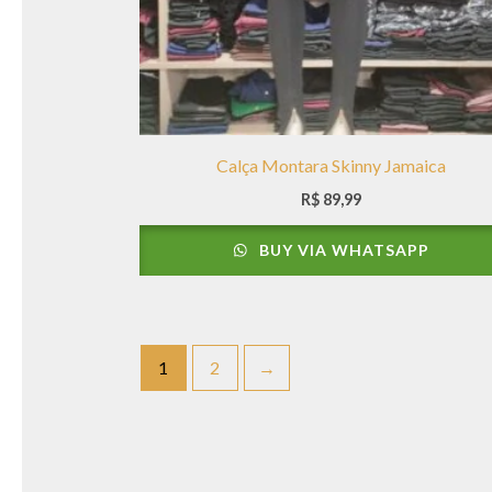
Calça Montara Skinny Jamaica
R$
89,99
BUY VIA WHATSAPP
1
2
→