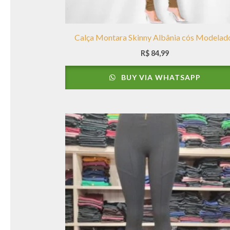
Calça Montara Skinny Albânia cós Modelad
R$
84,99
BUY VIA WHATSAPP