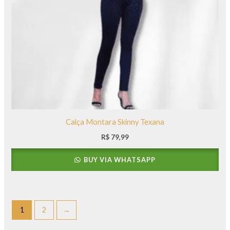
Calça Montara Skinny Texana
R$
79,99
BUY VIA WHATSAPP
1
2
→