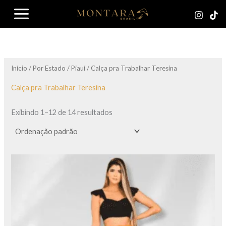
Ir
para
o
conteúdo
Início
/
Por Estado
/
Piauí
/ Calça pra Trabalhar Teresina
Calça pra Trabalhar Teresina
Exibindo 1–12 de 14 resultados