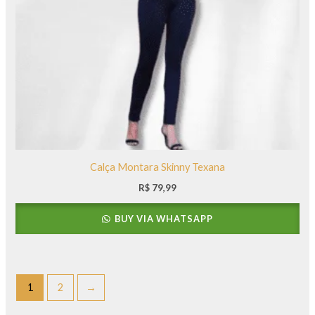
Calça Montara Skinny Texana
R$
79,99
BUY VIA WHATSAPP
1
2
→