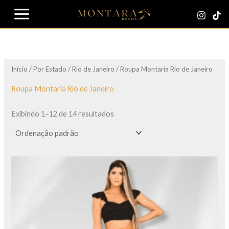
Ir
para
o
conteúdo
Início
/
Por Estado
/
Rio de Janeiro
/ Roupa Montaria Rio de Janeiro
Roupa Montaria Rio de Janeiro
Exibindo 1–12 de 14 resultados