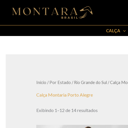
Ir
para
o
conteúdo
CALÇA
Início
/
Por Estado
/
Rio Grande do Sul
/ Calça Mo
Calça Montaria Porto Alegre
Exibindo 1–12 de 14 resultados