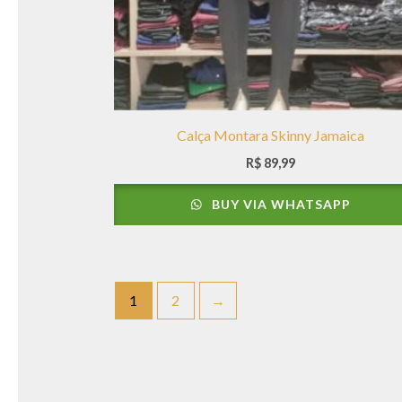
Calça Montara Skinny Jamaica
R$
89,99
BUY VIA WHATSAPP
1
2
→