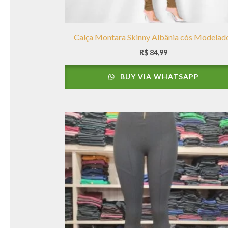
Calça Montara Skinny Albânia cós Modelad
R$
84,99
BUY VIA WHATSAPP