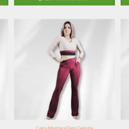
r
Calça Montara Flare Geórgia