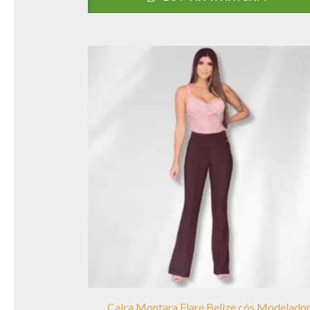
Calça Montara Flare Belize cós Modelado