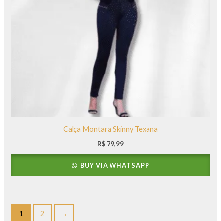
Calça Montara Skinny Texana
R$
79,99
BUY VIA WHATSAPP
1
2
→