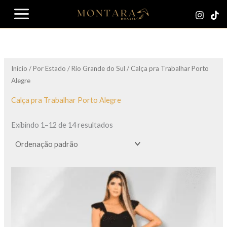
Ir
para
o
conteúdo
Início
/
Por Estado
/
Rio Grande do Sul
/ Calça pra Trabalhar Porto
Alegre
Calça pra Trabalhar Porto Alegre
Exibindo 1–12 de 14 resultados