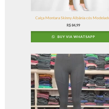
Calça Montara Skinny Albânia cós Modelad
R$
84,99
BUY VIA WHATSAPP