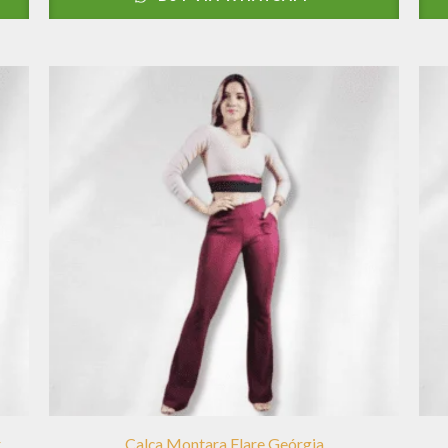
r
Calça Montara Flare Geórgia