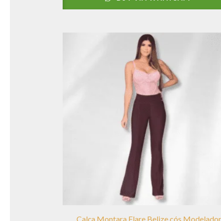
Calça Montara Flare Belize cós Modelado