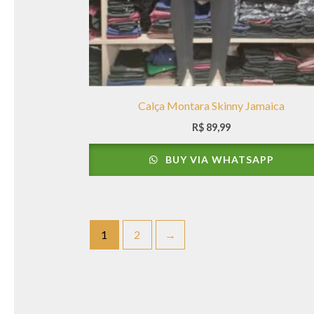
Calça Montara Skinny Jamaica
R$
89,99
BUY VIA WHATSAPP
1
2
→