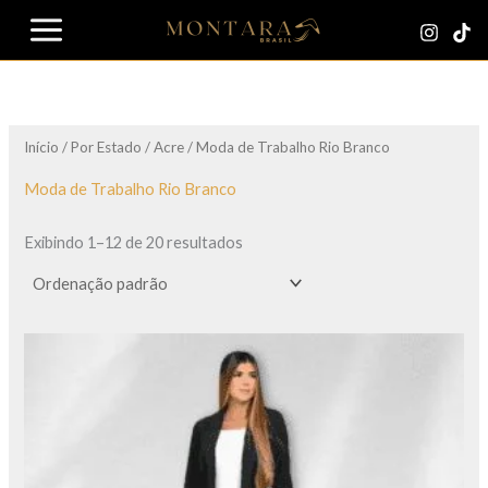
Ir
para
o
conteúdo
Início
/
Por Estado
/
Acre
/ Moda de Trabalho Rio Branco
Moda de Trabalho Rio Branco
Exibindo 1–12 de 20 resultados