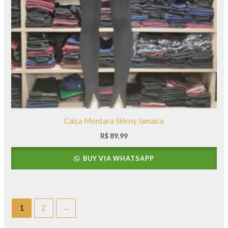
Calça Montara Skinny Jamaica
R$
89,99
BUY VIA WHATSAPP
1
2
→