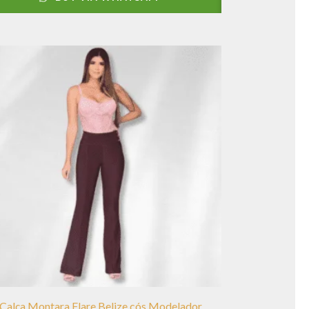
Calça Montara Flare Belize cós Modelador