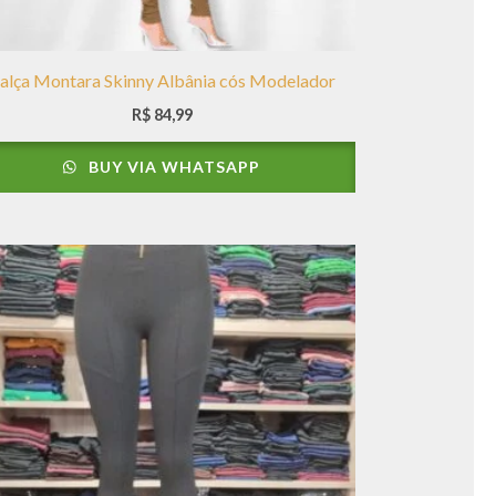
alça Montara Skinny Albânia cós Modelador
R$
84,99
BUY VIA WHATSAPP