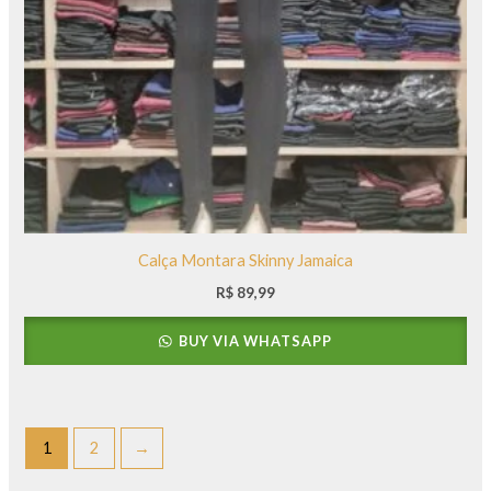
Calça Montara Skinny Jamaica
R$
89,99
BUY VIA WHATSAPP
1
2
→