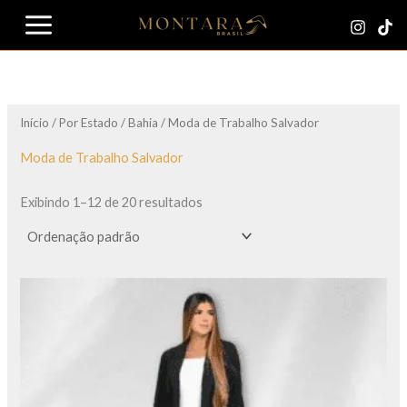
Ir
para
o
conteúdo
Início
/
Por Estado
/
Bahia
/ Moda de Trabalho Salvador
Moda de Trabalho Salvador
Exibindo 1–12 de 20 resultados