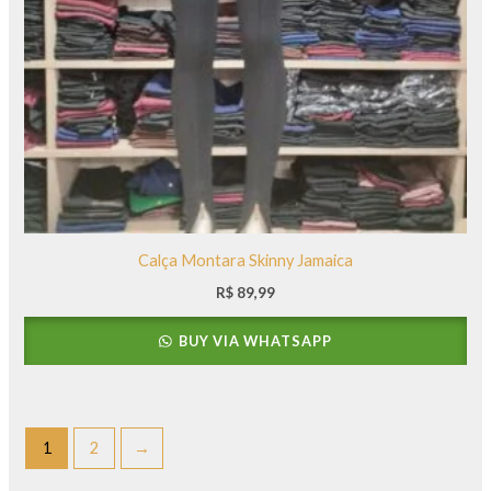
Calça Montara Skinny Jamaica
R$
89,99
BUY VIA WHATSAPP
1
2
→