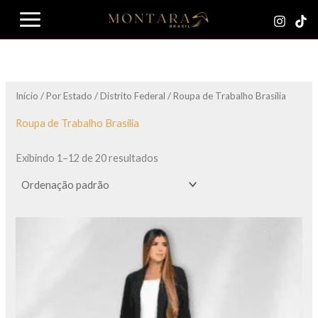
Ir
para
o
conteúdo
Início
/
Por Estado
/
Distrito Federal
/ Roupa de Trabalho Brasília
Roupa de Trabalho Brasília
Exibindo 1–12 de 20 resultados