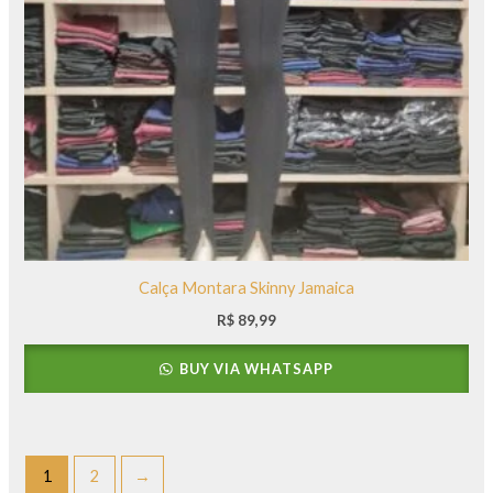
Calça Montara Skinny Jamaica
R$
89,99
BUY VIA WHATSAPP
1
2
→