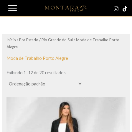
Ir
para
o
conteúdo
Início
/
Por Estado
/
Rio Grande do Sul
/ Moda de Trabalho Porto
Alegre
Moda de Trabalho Porto Alegre
Exibindo 1–12 de 20 resultados