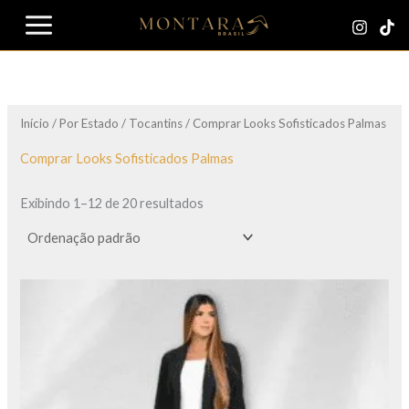
Ir
para
o
conteúdo
Início
/
Por Estado
/
Tocantins
/ Comprar Looks Sofisticados Palmas
Comprar Looks Sofisticados Palmas
Exibindo 1–12 de 20 resultados