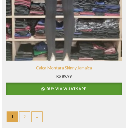
Calça Montara Skinny Jamaica
R$
89,99
BUY VIA WHATSAPP
1
2
→