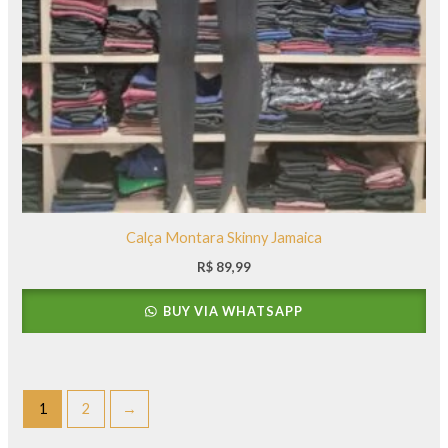
Calça Montara Skinny Jamaica
R$
89,99
BUY VIA WHATSAPP
1
2
→