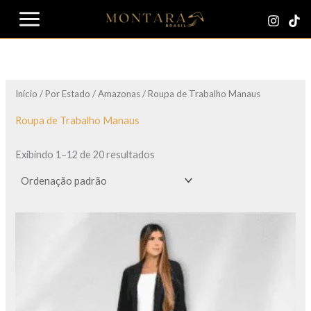
Ir
para
o
conteúdo
Início
/
Por Estado
/
Amazonas
/ Roupa de Trabalho Manaus
Roupa de Trabalho Manaus
Exibindo 1–12 de 20 resultados